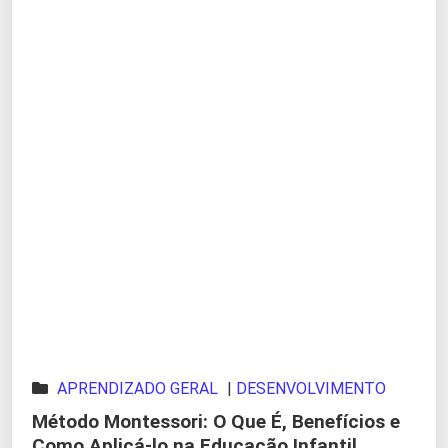
APRENDIZADO GERAL
|
DESENVOLVIMENTO
INFANTIL
Método Montessori: O Que É, Benefícios e
Como Aplicá-lo na Educação Infantil