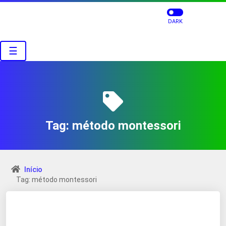
DARK
☰
Tag:
método montessori
Início
Tag: método montessori