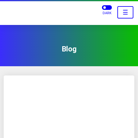
☰
DARK
Blog