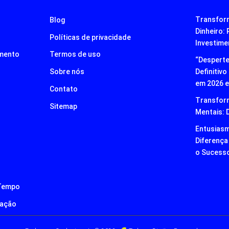
Transfor
Blog
Dinheiro:
Políticas de privacidade
Investime
mento
Termos de uso
“Desperte
Definitiv
Sobre nós
em 2026 e
Contato
Transfor
Sitemap
Mentais: 
Entusiasm
Diferença 
o Sucess
 Tempo
cação