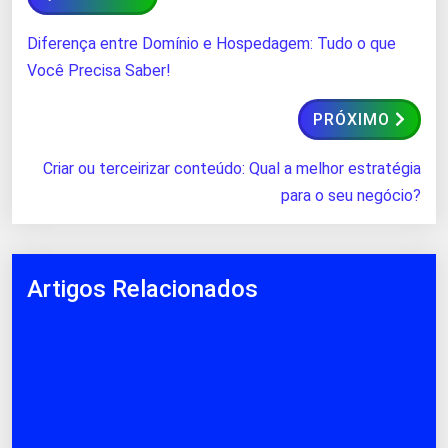
Diferença entre Domínio e Hospedagem: Tudo o que
Você Precisa Saber!
PRÓXIMO
Criar ou terceirizar conteúdo: Qual a melhor estratégia
para o seu negócio?
Artigos Relacionados